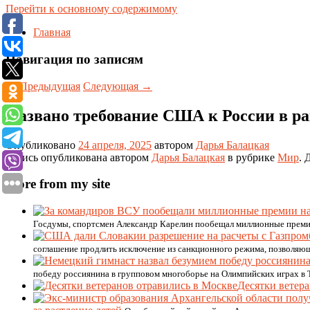
Перейти к основному содержимому
Главная
Навигация по записям
←
Предыдущая
Следующая
→
Названо требование США к России в р
Опубликовано
24 апреля, 2025
автором
Дарья Балацкая
Запись опубликована автором
Дарья Балацкая
в рубрике
Мир
. 
More from my site
Госдумы, спортсмен Александр Карелин пообещал миллионные преми
соглашение продлить исключение из санкционного режима, позволяюще
победу россиянина в групповом многоборье на Олимпийских играх в Т
Десятки ветер