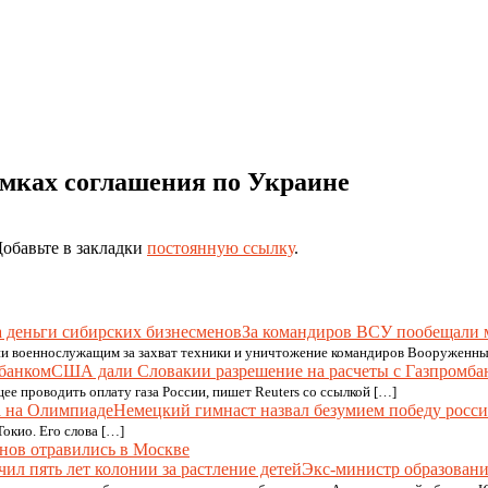
амках соглашения по Украине
Добавьте в закладки
постоянную ссылку
.
За командиров ВСУ пообещали 
и военнослужащим за захват техники и уничтожение командиров Вооруженных
США дали Словакии разрешение на расчеты с Газпромба
е проводить оплату газа России, пишет Reuters со ссылкой […]
Немецкий гимнаст назвал безумием победу росс
окио. Его слова […]
анов отравились в Москве
Экс-министр образовани