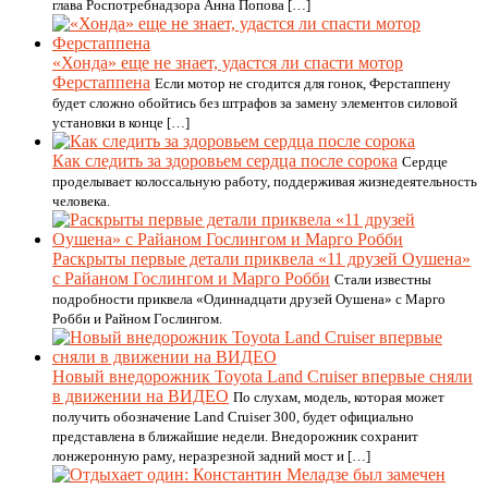
глава Роспотребнадзора Анна Попова […]
«Хонда» еще не знает, удастся ли спасти мотор
Ферстаппена
Если мотор не сгодится для гонок, Ферстаппену
будет сложно обойтись без штрафов за замену элементов силовой
установки в конце […]
Как следить за здоровьем сердца после сорока
Сердце
проделывает колоссальную работу, поддерживая жизнедеятельность
человека.
Раскрыты первые детали приквела «11 друзей Оушена»
с Райаном Гослингом и Марго Робби
Стали известны
подробности приквела «Одиннадцати друзей Оушена» с Марго
Робби и Райном Гослингом.
Новый внедорожник Toyota Land Cruiser впервые сняли
в движении на ВИДЕО
По слухам, модель, которая может
получить обозначение Land Cruiser 300, будет официально
представлена в ближайшие недели. Внедорожник сохранит
лонжеронную раму, неразрезной задний мост и […]