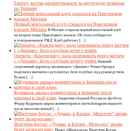
Европу жестко раскритиковали за абсурдную позицию
по Украине
Первый консольный клуб открылся на Павелецком
вокзале Москвы
В Москве открыли первый консольный клуб
на втором этаже Павелецкого вокзала. Об этом сообщается
в телеграм-канале РЖД. Клуб работает […]
Орещук: «Краснодару» надо переживать перед матчем
с «Динамо». Бело-голубым нечего терять
Бывший
спортивный директор московского «Динамо» Роман Орещук
поделился мнением о результатах бело-голубых под руководством
Ролана […]
Кудряшов закрыл комментарии в Instagram после
критики в свой адрес
Защитник сборной России по футболу
Фёдор Кудряшов закрыл комментарии в своём Instagram-аккаунте
после многочисленной […]
Валттери Боттас: «Думаю, в Катаре „Мерседес“ вновь
будет андердогами»
Пилот «Мерседеса» Валттери Боттас